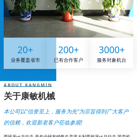
20
+
200
+
3000
+
业务覆盖省市
已有合作客户
服务对象机台
ABOUT KANGMIN
关于康敏机械
本公司以“信誉至上，服务为先”为宗旨得到广大客户
的信赖，欢迎新老客户莅临参观!
西班牙vs乌拉圭 是专业研发销售生产意大利西班牙vs乌拉圭 国产机