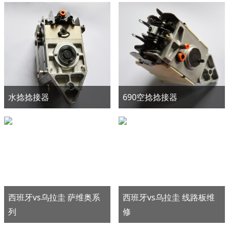
水捻捻接器
690空捻捻接器
西班牙vs乌拉圭 萨维奥系
西班牙vs乌拉圭 线路板维
列
修