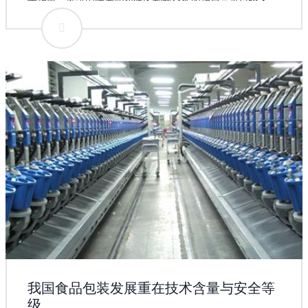
士指出，推进国际产能和装备制造合作的指导意见已经下
发，相关配套政策措施将陆续出台，装备制造、工程施工等
重点行业将明显受益扶持政策，相关上市公司表现值得期
待。上市公司加速“走出去” 中国武夷5月26日公告称，公司
近日在肯尼亚、埃塞俄比亚和乌干达等国家先后承接到四个
建筑工程施工项目。建筑工程施工承包或分包合同均已签
订，合同累计金额约为4.54亿元人民币。这些合同中，工期
最长的为20个月，最短的为270天，随着合同的推进，将给
中国武夷带来经营利润。 祁连山5月26日公告称，5月25
日，祁连山、八冶建设集团有限公司与吉尔吉斯JBK建设有
限公司就共同开发建设吉尔吉斯斯坦奥什州吉尔吉斯阿布什
尔水泥生产线项目签署备忘录。根据备忘录内容，三方合作
计划在吉尔吉斯斯坦南部共同投资建设水泥生产线项目，项
目总投资约1.3亿美元，祁连山、八冶建设集团有限公司占
80%、吉方占20%，5月起共同研究讨论合作的所有细节。
我国食品包装发展重在技术含量与安全等
级