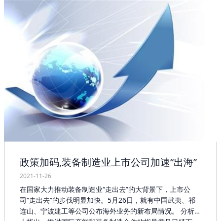
轴承产业的发展，以期实现由轴承生产大国向轴承生产强国
的转变。我国轴承行业发展至今，已经有了比较完善的行业
基础。我国轴承市场的发展时间却比较短，起步较发达国家
落后不少。作为现代化工业生产不可或缺的重要装备，轴承
市场已经成为国家重要的战略装备，它的技术水平可以反映
一个国家的综合国力。过去，我国还不能自主生产轴承市场
的时候都是以高昂的价格从国外引进产品，而技术还是掌握
在发达国家手中。 政府相关部门负责人应该倾力支持轴承产
业发展，根据企业发展实际需求，采取多种发展模式，扩宽
企业发展空间，让企业在适合自身的发展模式中找到共同利
益，达成合作意识，合力把轴承产业规模做大，把企业做
强。轴承工厂店的专家在这一方面，提出了应对建议，用好
用活现有的基础条件，搭建好政府扶持平台，推动产业稳步
发展；直面当前轴承产业发展存在的问题和困难，共同解决
好资金、销售、物流等问题，根据各企业的实际情况加大支
政策加码,装备制造业上市公司加速“出海”
持力度；要有计划有目标引进有实力的企业入驻，通过大企
业来带动小企业发展，把轴承产业不断做大做强。同时，要
2021-11-26
加强与政府、金融机构的沟通联系，相互支持，携手共进。
在国家大力推动装备制造业“走出去”的大背景下，上市公
司“走出去”的步伐明显加快。5月26日，就有中国武夷、祁
连山、宁波建工等公司公布海外业务的新布局情况。 分析人