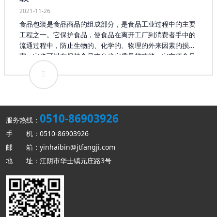
2021-11-26
食品包装是食品商品的组成部分，是食品工业过程中的主要
工程之一。它保护食品，使食品在离开工厂到消费者手中的
流通过程中，防止生物的、化学的、物理的外来因素的损
害，它也可以有保持食品本身稳定质量的功能，它方便食品
的食用，又是首先表现食品外观，吸引消费的形象，具有物
质成本以外的价值。因此，食品包装制造也是食品制造系统
工程不可分的部分。但食品包装制造的通用性又使它有相对
独立的自我体系。 以往食品包装更多的只是停留在简单的食
品“包裹”范畴，而随着消费者需求的日益个性化，食品包装
0510-86903926
开始融入更多的内容。在业内专家顾卫东看来，现在消费者
服务热线：
对于食品包装的要求更多倾向于高质量、高技术含量，这就
手 机：0510-86903926
使得食品包装企业要从自身的生产、经营上进行转变，使产
邮 箱：yinhaibin@jtfangji.com
品能够适应新的需求。在互联网影响不断扩大的今天，顾卫
地 址：江阴市华士镇元庄路3号
东认为将移动互联网融入食品包装企业的生产无疑是解决以
上问题的办法。 据统计，目前我国的食品行业在国际市场中
占有很大比重，其所衍生出的食品包装也存在巨大的需求，
这为整个行业的发展提供了坚实的基础。我国食品包装行业
的产值正在以每年15%左右的速度增长，每年产生的经济效
益达到数千亿元，如此巨大的市场使食品包装企业对未来发