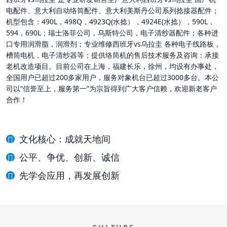
电配件、意大利自动络筒配件、意大利美斯丹公司系列捻接器配件；
机型包含：490L，498Q，4923Q(水捻），4924E(水捻），590L，
594，690L；瑞士洛菲公司，乌斯特公司，电子清纱器配件；各种进
口专用润滑脂，润滑剂；专业维修西班牙vs乌拉圭 各种电子线路板，
槽筒电机，电子清纱器等；提供络筒机的售后技术服务及咨询；承接
老机改造项目。目前公司在上海，福建长乐，徐州，均设有办事处，
全国用户已超过200多家用户，服务对象机台已超过3000多台。本公
司以“信誉至上，服务第一”为宗旨得到广大客户信赖，欢迎新老客户
合作！
文化核心：成就天地间
公平、争优、创新、诚信
先学会应用，再发展创新