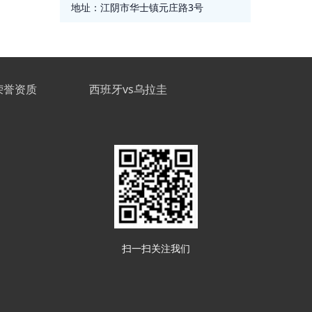
地址：
江阴市华士镇元庄路3号
荣誉资质
西班牙vs乌拉圭
扫一扫关注我们