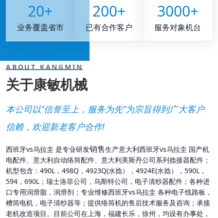
20
+
200
+
3000
+
业务覆盖省市
已有合作客户
服务对象机台
ABOUT KANGMIN
关于康敏机械
本公司以“信誉至上，服务为先”为宗旨得到广大客户
信赖，欢迎新老客户合作!
销售
西班牙vs乌拉圭 是专业研发
生产意大利西班牙vs乌拉圭 国产机
电配件、意大利自动络筒配件、意大利美斯丹公司系列捻接器配件；
机型包含：490L，498Q，4923Q(水捻），4924E(水捻），590L，
594，690L；瑞士洛菲公司，乌斯特公司，电子清纱器配件；各种进
口专用润滑脂，润滑剂；专业维修西班牙vs乌拉圭 各种电子线路板，
槽筒电机，电子清纱器等；提供络筒机的售后技术服务及咨询；承接
老机改造项目。目前公司在上海，福建长乐，徐州，均设有办事处，