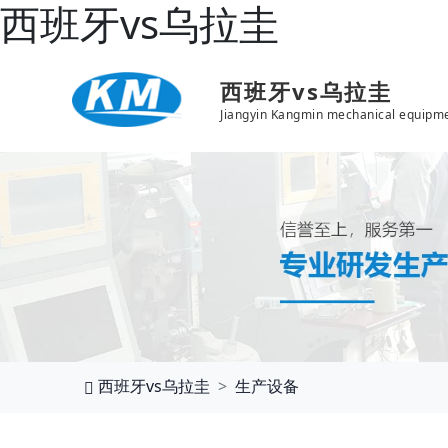
西班牙vs乌拉圭
西班牙vs乌拉圭
Jiangyin Kangmin mechanical equipme
西班牙vs乌拉圭
生产设备