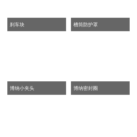
刹车块
槽筒防护罩
博纳小夹头
博纳密封圈