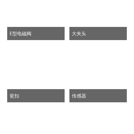
E型电磁阀
大夹头
瓷扣
传感器