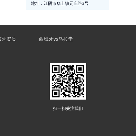
地址：
江阴市华士镇元庄路3号
荣誉资质
西班牙vs乌拉圭
扫一扫关注我们