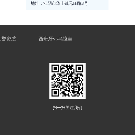
地址：
江阴市华士镇元庄路3号
荣誉资质
西班牙vs乌拉圭
扫一扫关注我们