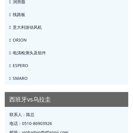
润滑脂
线路板
意大利游动风机
ORION
电清检测头及组件
ESPERO
SMARO
西班牙vs乌拉圭
联系人：
陈总
电话：
0510-86903926
邮箱：
yinhaibin@jtfangji.com