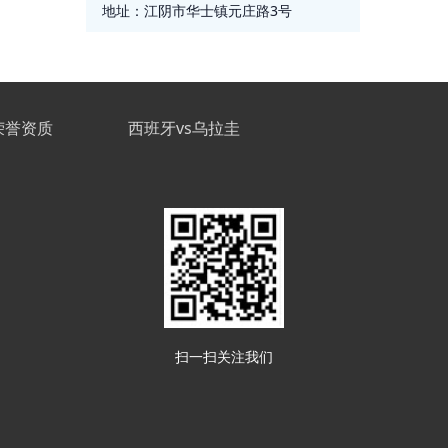
地址：
江阴市华士镇元庄路3号
荣誉资质
西班牙vs乌拉圭
扫一扫关注我们