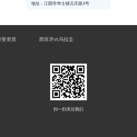
地址：
江阴市华士镇元庄路3号
荣誉资质
西班牙vs乌拉圭
扫一扫关注我们